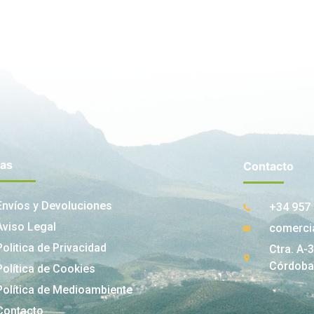
nas
Contacto
Envíos y Devoluciones
+34 957 
Aviso Legal
comerci
Politica de Privacidad
Ctra. A-
Córdoba
Política de Cookies
Política de Medioambiente
Contacto