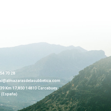
54 70 28
al@almazarasdelasubbetica.com
339 Km 17,850 14810 Carcabuey.
 (España)