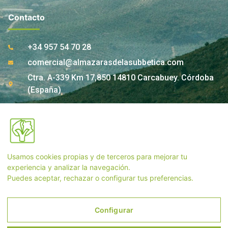
Contacto
+34 957 54 70 28
comercial@almazarasdelasubbetica.com
Ctra. A-339 Km 17,850 14810 Carcabuey. Córdoba
(España)
Contacto Tienda
Usamos cookies propias y de terceros para mejorar tu
+34 957 55 33 54
experiencia y analizar la navegación.
Puedes aceptar, rechazar o configurar tus preferencias.
tienda@almazarasdelasubbetica.com
Configurar
Aviso Legal