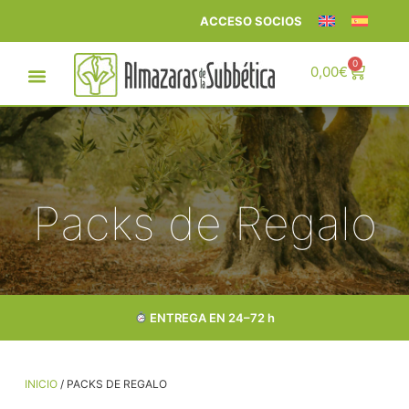
ACCESO SOCIOS
0
0,00
€
Packs de Regalo
ENTREGA EN 24–72 h
INICIO
/ PACKS DE REGALO