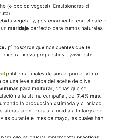
che (o bebida vegetal). Emulsionarás el
utar!
ebida vegetal y, posteriormente, con el café o
s un
maridaje
perfecto para zumos naturales.
ce.
¡Y nosotros que nos cuentes qué te
 nuestra nueva propuesta y… ¡vivir este
ral
publicó a finales de año el primer aforo
n de una leve subida del aceite de oliva
ceitunas para molturar
, de las que se
elación a la última campaña”, del
7.4% más
.
 sumando la producción estimada y el enlace
raturas superiores a la media a lo largo de
vias durante el mes de mayo, las cuales han
para ello es crucial implementar
prácticas