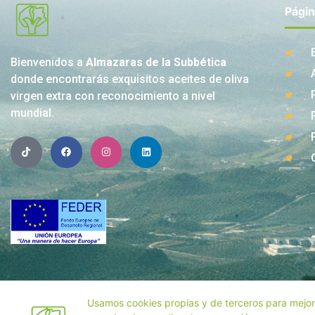
Pági
Bienvenidos a
Almazaras de la Subbética
donde encontrarás exquisitos aceites de oliva
virgen extra con reconocimiento a nivel
mundial.
Usamos cookies propias y de terceros para mejor