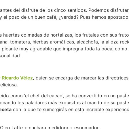
tes del disfrute de los cinco sentidos. Podemos disfrutar
 y el poso de un buen café, ¿verdad? Pues hemos apostado 
 huertas colmadas de hortalizas, los frutales con sus frut
na, tomatera, hierbas aromáticas, alcachofa, la alloza rec
ón picante muy agradable que impregna toda la boca, como
sonalidad.
 Ricardo Vélez
,
quien se encarga de marcar las directrices
liciosa.
ido como ‘el chef del cacao’, se ha convertido en un paste
ucionando los paladares más exquisitos al mando de su paste
eceta
con la que te sumergirás en esta increíble experienci
 Oleo Latte + cuchara medidora + espumador.