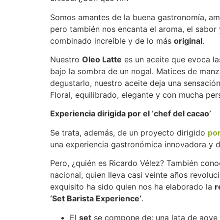
Somos amantes de la buena gastronomía, aman
pero también nos encanta el aroma, el sabor
combinado increíble y de lo más
original
.
Nuestro
Oleo Latte
es un aceite que evoca las
bajo la sombra de un nogal. Matices de manza
degustarlo, nuestro aceite deja una sensaci
Floral, equilibrado, elegante y con mucha per
Experiencia dirigida por el ‘chef del cacao’
Se trata, además, de un proyecto dirigido
por
una experiencia gastronómica innovadora y de
Pero, ¿quién es Ricardo Vélez? También conoc
nacional, quien lleva casi veinte años revol
exquisito ha sido quien nos ha elaborado la
r
‘Set Barista Experience’
.
El
set
se compone de: una lata de aove