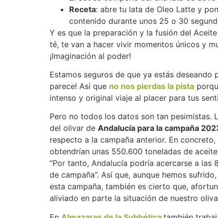
Receta
: abre tu lata de Oleo Latte y po
contenido durante unos 25 o 30 segundos.
Y es que la preparación y la fusión del Aceit
té, te van a hacer vivir momentos únicos y 
¡Imaginación al poder!
Estamos seguros de que ya estás deseando 
parece! Así que
no nos pierdas la pista
porq
intenso y original viaje al placer para tus sent
Pero no todos los datos son tan pesimistas. 
del olivar de
Andalucía para la campaña 20
respecto a la campaña anterior. En concreto
obtendrían unas 550.600 toneladas de aceite 
“Por tanto, Andalucía podría acercarse a las
de campaña”. Así que, aunque hemos sufrido, 
esta campaña, también es cierto que, afortu
aliviado en parte la situación de nuestro oliv
En
Almazaras de la Subbética
también trabaj