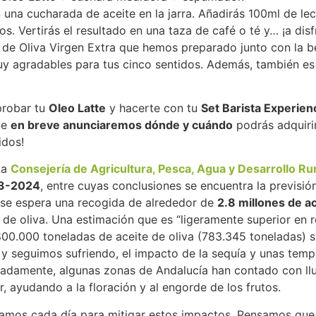
n una cucharada de aceite en la jarra. Añadirás 100ml de le
 Vertirás el resultado en una taza de café o té y… ¡a disfr
e de Oliva Virgen Extra que hemos preparado junto con la b
muy agradables para tus cinco sentidos. Además, también e
probar tu
Oleo Latte
y hacerte con tu
Set Barista Experien
ue
en breve anunciaremos dónde y cuándo
podrás adquirir
idos!
La
Consejería de Agricultura, Pesca, Agua y Desarrollo Ru
23-2024
, entre cuyas conclusiones se encuentra la previsió
, se espera una recogida de alrededor de
2.8 millones de a
de oliva. Una estimación que es “ligeramente superior en r
 800.000 toneladas de aceite de oliva (783.345 toneladas)
y seguimos sufriendo, el impacto de la sequía y unas tempe
nadamente, algunas zonas de Andalucía han contado con llu
ar, ayudando a la floración y al engorde de los frutos.
amos cada día para mitigar estos impactos. Pensamos que 