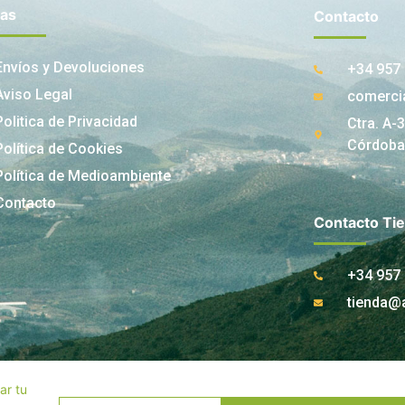
nas
Contacto
Envíos y Devoluciones
+34 957 
Aviso Legal
comerci
Politica de Privacidad
Ctra. A-
Córdoba
Política de Cookies
Política de Medioambiente
Contacto
Contacto Ti
+34 957 
tienda@
ar tu