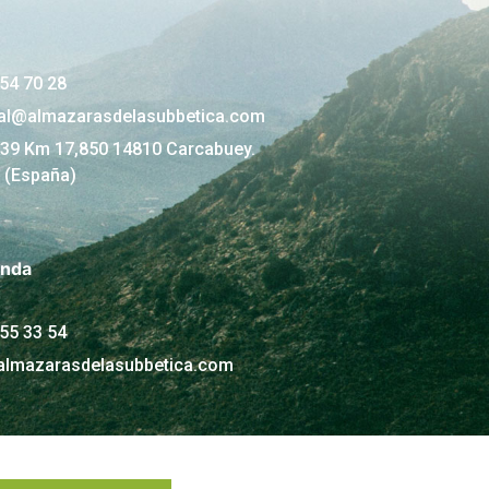
54 70 28
al@almazarasdelasubbetica.com
339 Km 17,850 14810 Carcabuey.
 (España)
enda
55 33 54
almazarasdelasubbetica.com