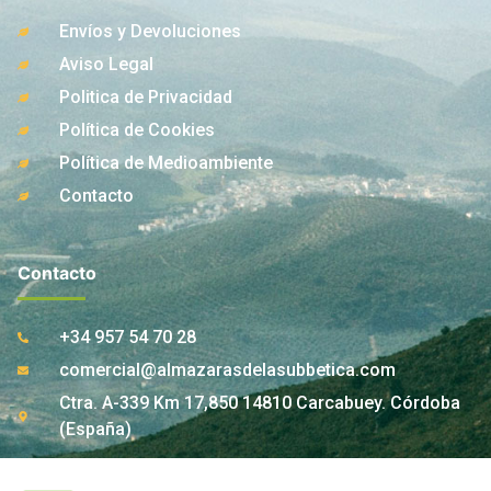
Envíos y Devoluciones
Aviso Legal
Politica de Privacidad
Política de Cookies
Política de Medioambiente
Contacto
Contacto
+34 957 54 70 28
comercial@almazarasdelasubbetica.com
Ctra. A-339 Km 17,850 14810 Carcabuey. Córdoba
(España)