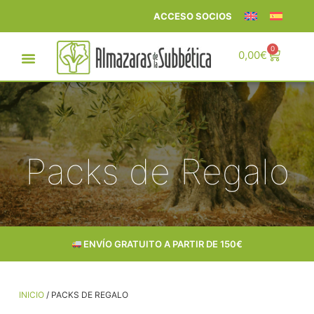
ACCESO SOCIOS
0
0,00
€
Packs de Regalo
ENTREGA EN 24–72 h
INICIO
/ PACKS DE REGALO