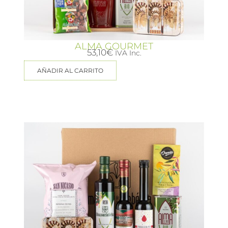
ALMA GOURMET
53,10
€
IVA Inc.
AÑADIR AL CARRITO