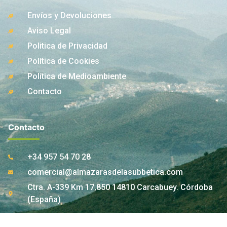
Envíos y Devoluciones
Aviso Legal
Politica de Privacidad
Política de Cookies
Política de Medioambiente
Contacto
Contacto
+34 957 54 70 28
comercial@almazarasdelasubbetica.com
Ctra. A-339 Km 17,850 14810 Carcabuey. Córdoba
(España)