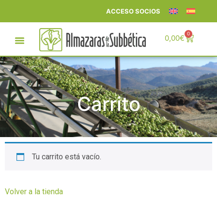
ACCESO SOCIOS
0
0,00
€
Carrito
Tu carrito está vacío.
Volver a la tienda