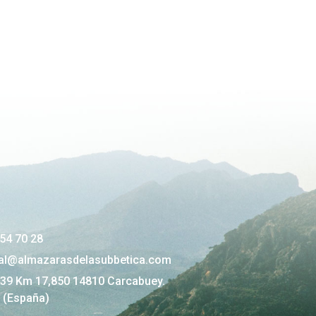
54 70 28
al@almazarasdelasubbetica.com
339 Km 17,850 14810 Carcabuey.
 (España)