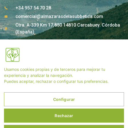
+34 957 54 70 28
comercial@almazarasdelasubbetica.com
Ctra. A-339 Km 17,850 14810 Carcabuey. Córdoba
(España)
Contacto Tienda
Usamos cookies propias y de terceros para mejorar tu
+34 957 55 33 54
experiencia y analizar la navegación.
Puedes aceptar, rechazar o configurar tus preferencias.
tienda@almazarasdelasubbetica.com
Configurar
Aviso Legal
Rechazar
Política de Privacidad y Cookies
Condiciones de compra