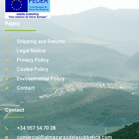
Pages
Shipping and Returns
Legal Notice
Privacy Policy
Cookie Policy
Environmental Policy
Contact
Contact
+34 957 54 70 28
comercial@almazarasdelasubbetica.com