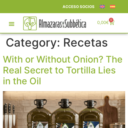
ACCESO SOCIOS
0
0,00
€
Category:
Recetas
With or Without Onion? The
Real Secret to Tortilla Lies
in the Oil