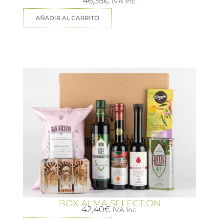
46,35
€
IVA Inc.
AÑADIR AL CARRITO
BOX ALMA SELECTION
42,40
€
IVA Inc.