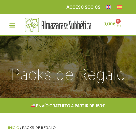
ACCESO SOCIOS
0
0,00
€
Packs de Regalo
ENTREGA EN 24–72 h
INICIO
/ PACKS DE REGALO