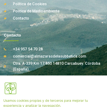
Política de Cookies
Política de Medioambiente
Contacto
Contacto
+34 957 54 70 28
comercial@almazarasdelasubbetica.com
Ctra. A-339 Km 17,850 14810 Carcabuey. Córdoba
(España)
Contacto Tienda
Usamos cookies propias y de terceros para mejorar tu
+34 957 55 33 54
experiencia y analizar la navegación.