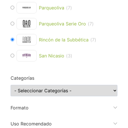
Parqueoliva
(
7
)
Parqueoliva Serie Oro
(
7
)
Rincón de la Subbética
(
7
)
San Nicasio
(
3
)
Categorías
Formato
Uso Recomendado